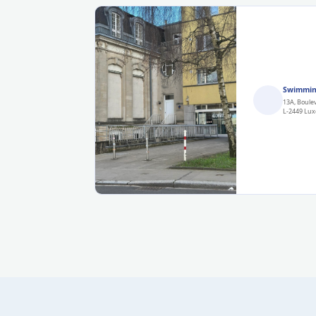
Swimmin
13A, Boule
L-2449 Lu