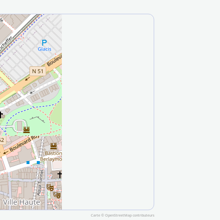
Carte ©
OpenStreetMap
contributeurs