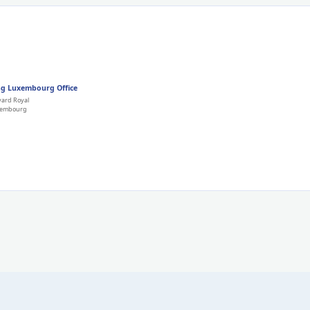
g Luxembourg Office
vard Royal
xembourg