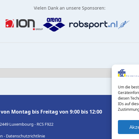
Vielen Dank an unsere Sponsoren:
Um die best
Swimming Luxembourg Office
Geräteinfor
diesen Tech
13A, Boulevard Royal
IDs auf dies
L-2449 Luxembourg
Zustimmung 
8 von Montag bis Freitag von 9:00 bis 12:00
×
-2449 Luxembourg - RCS F922
Akz
n -
Datenschutzrichtlinie