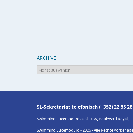
+
−
Leaflet
|
© OpenStreetMap contributeurs
ARCHIVE
Archive
SL-Sekretariat telefonisch (+352) 22 85 2
Swimming Luxembourg asbl - 13A, Boulevard Royal, L
Swimming Luxembourg - 2026 - Alle Rechte vorbehalte