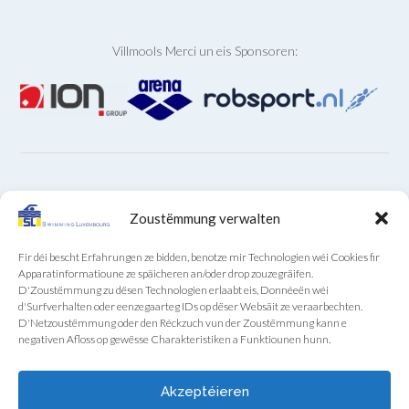
Villmools Merci un eis Sponsoren:
ARCHIVEN
Zoustëmmung verwalten
Archiven
Fir déi bescht Erfahrungen ze bidden, benotze mir Technologien wéi Cookies fir
Apparatinformatioune ze späicheren an/oder drop zouzegräifen.
D'Zoustëmmung zu dësen Technologien erlaabt eis, Donnéeën wéi
d'Surfverhalten oder eenzegaarteg IDs op dëser Websäit ze veraarbechten.
D'Netzoustëmmung oder den Réckzuch vun der Zoustëmmung kann e
negativen Afloss op gewësse Charakteristiken a Funktiounen hunn.
SL Sekretariat um Telefon (+352) 22 85 28 vum
Méindeg bis Freideg vun 9:00 bis 12:00
Akzeptéieren