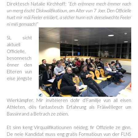
Direktesch Natalie Kirchhoff:
“Ech erënnere mech ëmmer nach
un meng éischt Diskwalifikatioun, am Alter vun 7 Joer. Den Officielle
huet mir mäi Feeler erkläert, a sécher hunn ech deeselwechte Feeler
ni méi gemaach!”
SL sicht
aktuell
Officielle,
besonnesch
ënner den
Elteren vun
eise jéngste
Wierkämpfer. Mir invitéieren dofir d’Famillje vun all eisen
Athleten, dës fantastesch Erfahrung als Fräiwëlleger um
Bassinrand a Betrach ze zéien.
Et sinn keng Virqualifikatiounen néideg, fir Offizielle ze ginn.
De neie Kandidat muss eng gratis Formatioun vun der FLNS