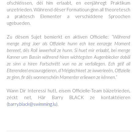
ofschléissen, déi him erlaabt, en eenjähregt Praktikum
unzetrieden. Während dëser Formatioun ginn all theoretesch
a praktesch Elementer a verschiddene Sproochen
ugebueden.
Zu dësem Sujet bemierkt en aktiven Officielle:
“Während
menge zéng Joer als Offizielle hunn ech kee eenzege Moment
bereeet, dës Roll iwwerholl ze hunn. Si huet mir erlaabt, bei menge
Kanner um Bassin während hiren wichtegsten Augenblecker dobäi
ze sinn a hiren Fortschrëtt vun no ze verfollegen. Ech géif all
Elterendeel encouragéieren, d’Méiglechkeet ze iwwerleeën, Offizielle
ze ginn, fir dës wonnerschéin Momenter erliewen ze kënnen.”
Wann Dir Interessi hutt, eisem Officielle-Team bäizetrieden,
zéckt net, Här Barry BLACK ze kontaktéieren
(
barry.black@swimming.lu
).