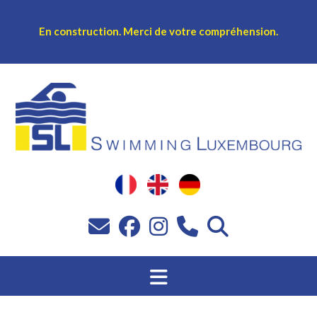
En construction.
Merci de votre compréhension.
Sprang
op
Inhalt