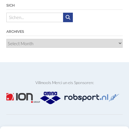
SICH
ARCHIVES
Archives
Villmools Merci un eis Sponsoren: