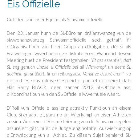
Eis Offizielle
Gitt Deel vun eiser Equipe als Schwammoffizielle
Den 23. Januar hunn de SL-Büro an dräianzwanzeg vun de
siwwenanzwanzeg Schwammofficielle sech getraff, fir
d’Organisatioun vun hirer Grupp an d’Aufgaben, déi si als
Fräiwëlleger iwwerhuelen, ze diskutéieren. Während dësem
Meeting huet de President festgehalen:
“Et ass essentiell, datt
SL eng genuch Unzuel u Officielle bei all Wierkampf, un deem SL
deelhëlt, garantéiert, fir en reibungslose Verlaf ze assuréieren.”
No
dësen très konstruktive Gespréicher gouf et decidéiert, datt
Här Barry BLACK, deen zanter 2012 SL-Offizielle ass,
d’Koordinatioun vun den SL-Officielle iwwerhuele wäert.
D’Roll vum Officielle ass eng attraktiv Funktioun an eisem
Club. Si erlaabt et, ganz no um Wierkampf an eisen Athleten
ze sinn. Andeems d’Respektéierung vun de Schwammregelen
assuréiert gëtt, huet de Judge eng notabel Auswierkung op
d’Entwécklung vun all Athlet. Zu dësem Sujet bemierkt SL-