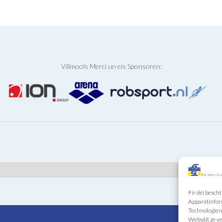
Villmools Merci un eis Sponsoren:
Fir déi besch
Apparatinfor
Technologien 
Websäit ze 