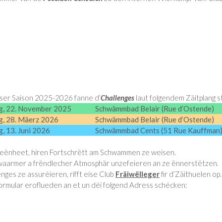
er Saison 2025-2026 fanne d’
Challenges
laut folgendem Zäitplang s
g, 22. November 2025
Schwämmbad Belair (Rue d’Ostende)
, 28. Mäerz 2026
Schwämmbad Belair (Rue d’Ostende)
, 13. Juni 2026
Schwämmbad Cents (51 Rue Kauffman
eeënheet, hiren Fortschrëtt am Schwammen ze weisen.
ger waarmer a frëndlecher Atmosphär unzefeieren an ze ënnerstëtzen.
nges ze assuréieren, rifft eise Club
Fräiwëlleger
fir d’Zäithuelen op.
rmular eroflueden an et un déi folgend Adress schécken: