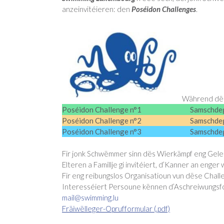
anzeinvitéieren: den
Poséidon Challenges
.
Während dës
Poséidon Challenge n°1
Samschde
Poséidon Challenge n°2
Samschdeg
Poséidon Challenge n°3
Samschdeg
Fir jonk Schwëmmer sinn dës Wierkämpf eng Gel
Elteren a Famillje gi invitéiert, d’Kanner an en
Fir eng reibungslos Organisatioun vun dëse Challe
Interesséiert Persoune kënnen d’Aschreiwungsfo
mail@swimming.lu
Fräiwëlleger-Oprufformular (.pdf)