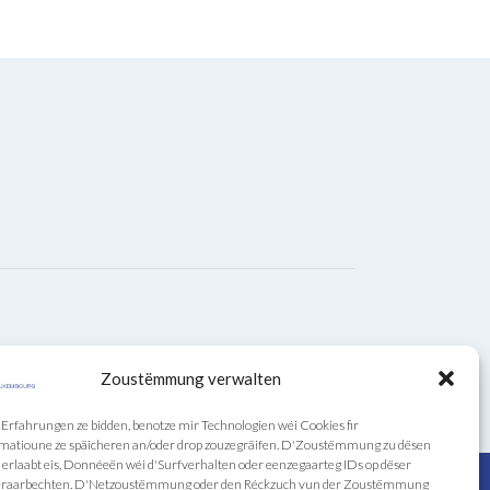
Zoustëmmung verwalten
t Erfahrungen ze bidden, benotze mir Technologien wéi Cookies fir
matioune ze späicheren an/oder drop zouzegräifen. D'Zoustëmmung zu dësen
erlaabt eis, Donnéeën wéi d'Surfverhalten oder eenzegaarteg IDs op dëser
veraarbechten. D'Netzoustëmmung oder den Réckzuch vun der Zoustëmmung