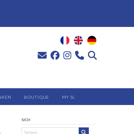
NKEN
BOUTIQUE
MY SL
SICH
b