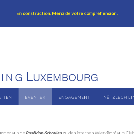
En construction.
Merci de votre compréhension.
ÉITEN
EVENTER
ENGAGEMENT
NËTZLECH LI
wëmmer vun de
Poséidon-Schoulen
zu den internen Wierkämpf vum Clu