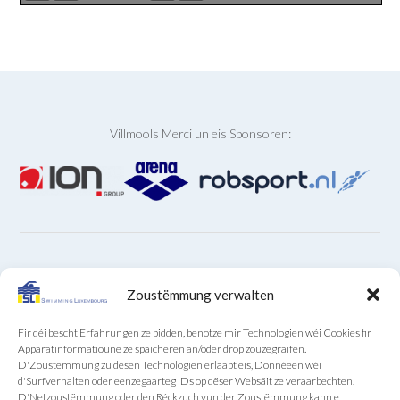
Villmools Merci un eis Sponsoren:
ARCHIVEN
Zoustëmmung verwalten
Archiven
Fir déi bescht Erfahrungen ze bidden, benotze mir Technologien wéi Cookies fir
Apparatinformatioune ze späicheren an/oder drop zouzegräifen.
D'Zoustëmmung zu dësen Technologien erlaabt eis, Donnéeën wéi
d'Surfverhalten oder eenzegaarteg IDs op dëser Websäit ze veraarbechten.
D'Netzoustëmmung oder den Réckzuch vun der Zoustëmmung kann e