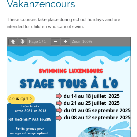
Vakanzencours
These courses take place during school holidays and are
intended for children who cannot swim.
Page
1
/
1
Zoom
100%