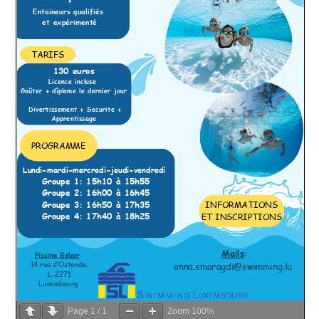
Page
1
/
1
Zoom
100%