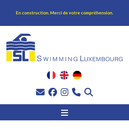
En construction.
Merci de votre compréhension.
Sprang
op
Inhalt