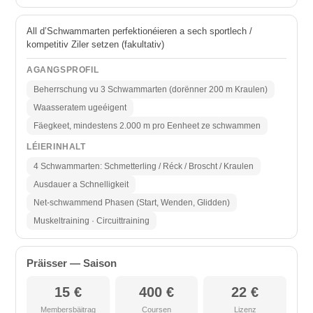
All d’Schwammarten perfektionéieren a sech sportlech /
kompetitiv Ziler setzen (fakultativ)
AGANGSPROFIL
Beherrschung vu 3 Schwammarten (dorënner 200 m Kraulen)
Waasseratem ugeéigent
Fäegkeet, mindestens 2.000 m pro Eenheet ze schwammen
LÉIERINHALT
4 Schwammarten: Schmetterling / Réck / Broscht / Kraulen
Ausdauer a Schnelligkeit
Net-schwammend Phasen (Start, Wenden, Glidden)
Muskeltraining · Circuittraining
Präisser — Saison
15 €
400 €
22 €
Membersbäitrag
Coursen
Lizenz