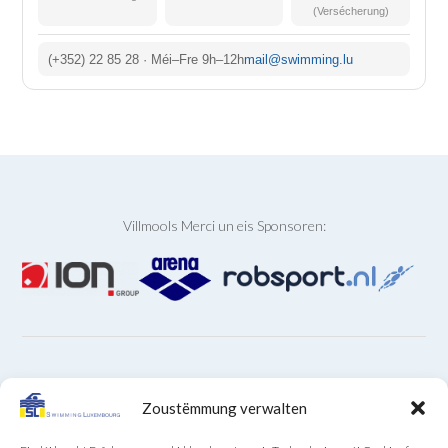
(Versécherung)
(+352) 22 85 28 · Méi–Fre 9h–12h
mail@swimming.lu
Villmools Merci un eis Sponsoren:
ARCHIVEN
Zoustëmmung verwalten
Archiven