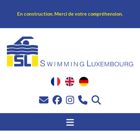
En construction.
Merci de votre compréhension.
Sprang
op
Inhalt