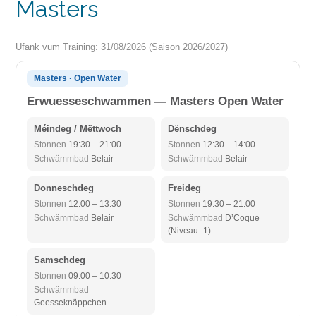
Masters
Ufank vum Training: 31/08/2026 (Saison 2026/2027)
Masters · Open Water
Erwuesseschwammen — Masters Open Water
Méindeg / Mëttwoch
Dënschdeg
Stonnen
19:30 – 21:00
Stonnen
12:30 – 14:00
Schwämmbad
Belair
Schwämmbad
Belair
Donneschdeg
Freideg
Stonnen
12:00 – 13:30
Stonnen
19:30 – 21:00
Schwämmbad
Belair
Schwämmbad
D’Coque
(Niveau -1)
Samschdeg
Stonnen
09:00 – 10:30
Schwämmbad
Geesseknäppchen