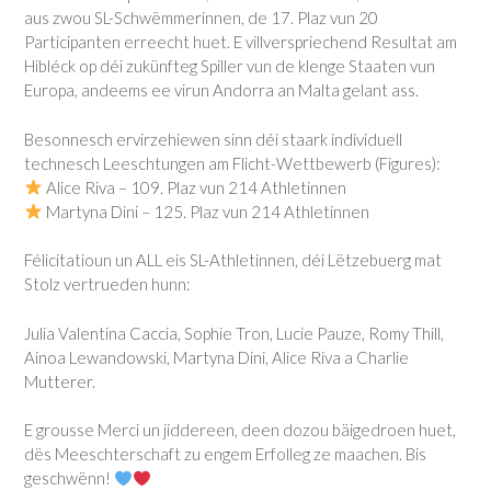
aus zwou SL-Schwëmmerinnen, de 17. Plaz vun 20
Participanten erreecht huet. E villverspriechend Resultat am
Hibléck op déi zukünfteg Spiller vun de klenge Staaten vun
Europa, andeems ee virun Andorra an Malta gelant ass.
Besonnesch ervirzehiewen sinn déi staark individuell
technesch Leeschtungen am Flicht-Wettbewerb (Figures):
Alice Riva – 109. Plaz vun 214 Athletinnen
Martyna Dini – 125. Plaz vun 214 Athletinnen
Félicitatioun un ALL eis SL-Athletinnen, déi Lëtzebuerg mat
Stolz vertrueden hunn:
Julia Valentina Caccia, Sophie Tron, Lucie Pauze, Romy Thill,
Ainoa Lewandowski, Martyna Dini, Alice Riva a Charlie
Mutterer.
E grousse Merci un jiddereen, deen dozou bäigedroen huet,
dës Meeschterschaft zu engem Erfolleg ze maachen. Bis
geschwënn!