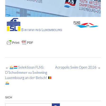
Post
←
Selektioun FLNS:
Acropolis Swim Open 2026
→
Navigatioun
D’Schwëmmer vu Swimming
Luxembourg an der Belsch!
SICH