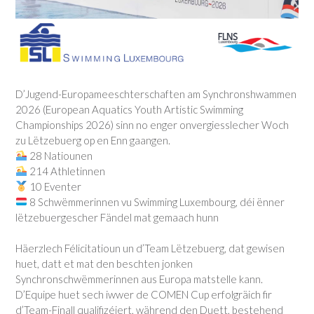
D’Jugend-Europameeschterschaften am Synchronshwammen
2026 (European Aquatics Youth Artistic Swimming
Championships 2026) sinn no enger onvergiesslecher Woch
zu Lëtzebuerg op en Enn gaangen.
28 Natiounen
214 Athletinnen
10 Eventer
8 Schwëmmerinnen vu Swimming Luxembourg, déi ënner
lëtzebuergescher Fändel mat gemaach hunn
Häerzlech Félicitatioun un d’Team Lëtzebuerg, dat gewisen
huet, datt et mat den beschten jonken
Synchronschwëmmerinnen aus Europa matstelle kann.
D’Equipe huet sech iwwer de COMEN Cup erfolgräich fir
d’Team-Finall qualifizéiert, während den Duett, bestehend