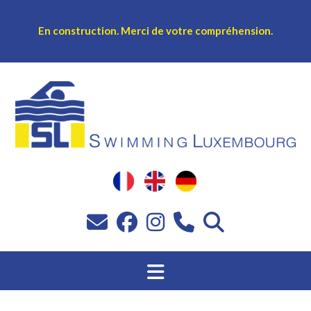
En construction.
Merci de votre compréhension.
Sprang
op
Inhalt