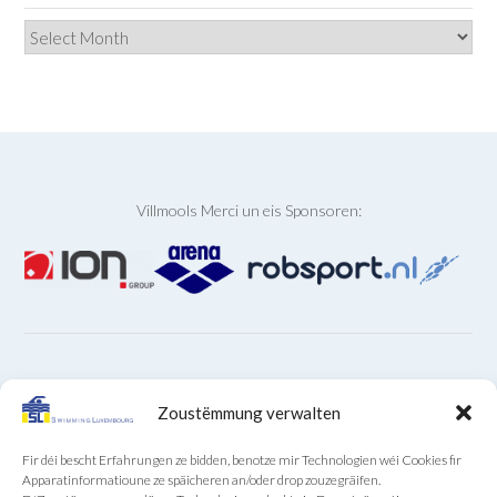
Archives
Villmools Merci un eis Sponsoren:
ARCHIVEN
Zoustëmmung verwalten
Archiven
Fir déi bescht Erfahrungen ze bidden, benotze mir Technologien wéi Cookies fir
Apparatinformatioune ze späicheren an/oder drop zouzegräifen.