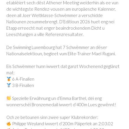
etabléiert sech dëst Athener Meeting weiderhin als ee vun
de wichtegste Rendez-vousen am europäesche Kalenner,
deen all Joer Weltklasse-Schwëmmer a verschidde
Natiounen zesummebrengt. D’Editioun 2026 huet eng nei
Etapp erreecht mat enger beaindrockendem Dicht u
Leeschtungen a ville Referenzresultater.
De Swimming Luxembourg hat 7 Schwëmmer an dëser
Nationalselektioun, begleet vum Elite-Trainer Mael Rugani.
Eis Schwëmmer hunn iwwert dat ganzt Wochenend geglänzt
mat:
6 A-Finallen
3 B-Finallen
Spezielle Erwähnung un d’Emma Barthel, déi eng
wonnerschéi Bronzemedail iwwert d’400m Lues gewënnt!
Och ze betounen sinn zwee super Klubrekorder:
Philippe Weyland iwwert d’200m Päiperlek an 2:03.02