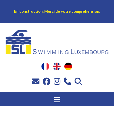
En construction.
Merci de votre compréhension.
Sprang
op
Inhalt