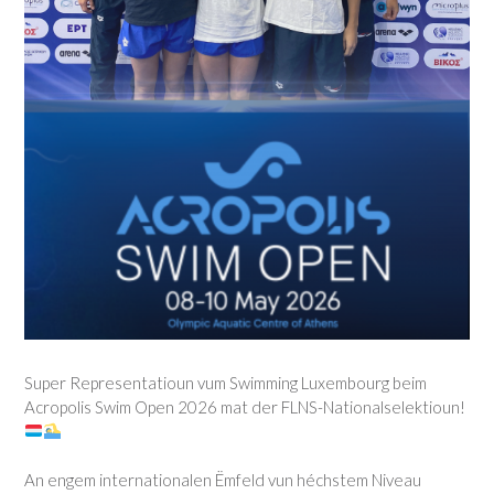
Super Representatioun vum Swimming Luxembourg beim
Acropolis Swim Open 2026 mat der FLNS-Nationalselektioun!
An engem internationalen Ëmfeld vun héchstem Niveau