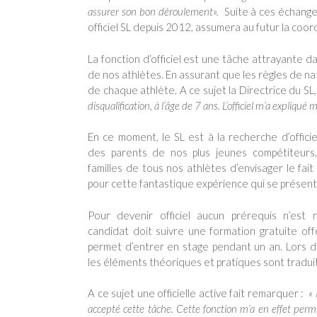
assurer son bon déroulement».
Suite à ces échanges
officiel SL depuis 2012, assumera au futur la coord
La fonction d’officiel est une tâche attrayante d
de nos athlètes. En assurant que les règles de na
de chaque athlète. A ce sujet la Directrice du SL,
disqualification, à l’âge de 7 ans. L’officiel m’a expliqué
En ce moment, le SL est à la recherche d’offic
des parents de nos plus jeunes compétiteurs. A
familles de tous nos athlètes d’envisager le fai
pour cette fantastique expérience qui se présent
Pour devenir officiel aucun prérequis n’est 
candidat doit suivre une formation gratuite offe
permet d’entrer en stage pendant un an. Lors d
les éléments théoriques et pratiques sont traduit
A ce sujet une officielle active fait remarquer :
« 
accepté cette tâche. Cette fonction m’a en effet per