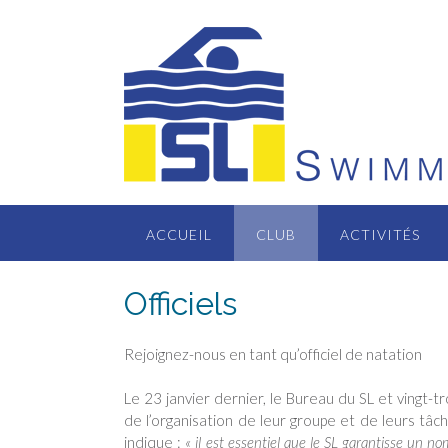
Passer
au
contenu
ACCUEIL
CLUB
ACTIVITÉS
Officiels
Rejoignez-nous en tant qu’officiel de natation
Le 23 janvier dernier, le Bureau du SL et vingt-t
de l’organisation de leur groupe et de leurs tâc
indique :
« il est essentiel que le SL garantisse un no