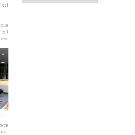
i est
i que
ement
mière
avoir
 plus