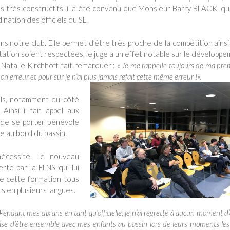
 très constructifs, il a été convenu que Monsieur Barry BLACK, qu
ination des officiels du SL.
ans notre club. Elle permet d’être très proche de la compétition ains
tation soient respectées, le juge a un effet notable sur le développ
 Natalie Kirchhoff, fait remarquer :
« Je me rappelIe toujours de ma pre
 mon erreur et pour sûr je n’ai plus jamais refait cette même erreur !
».
iels, notamment du côté
insi il fait appel aux
t de se porter bénévole
e au bord du bassin.
nécessité. Le nouveau
rte par la FLNS qui lui
e cette formation tous
s en plusieurs langues.
Pendant mes dix ans en tant qu’officielle, je n’ai regretté à aucun moment d’
mise d’être ensemble avec mes enfants au bassin lors de leurs moments les