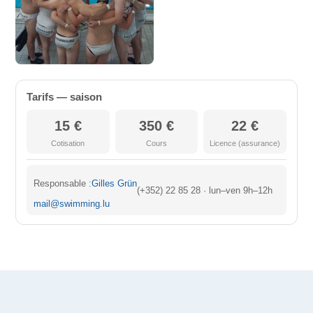
Tarifs — saison
15 €
350 €
22 €
Cotisation
Cours
Licence (assurance)
Responsable :
Gilles Grün
(+352) 22 85 28 · lun–ven 9h–12h
mail@swimming.lu