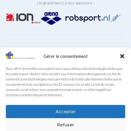
Un grand merci à nos sponsors :
ARCHIVES
Gérer le consentement
Archives
Pour offrir les meilleures expériences, nous utilisons des technologies telles que
les cookies pour stocker et/ou accéder aux informations des appareils. Le fait de
consentir à ces technologies nous permettra de traiter des données telles que le
comportement de navigation ou les ID uniques sur ce site. Le fait de ne pas
consentir ou de retirer son consentement peut avoir un effet négatif sur
certaines caractéristiques et fonctions.
Secrétariat SL au téléphone (+352) 22 85 28 du lundi au
vendredi de 9:00 à 12:00
Accepter
Swimming Luxembourg asbl - 13A, Boulevard Royal, L-2449 Luxembourg
Refuser
- RCS F922