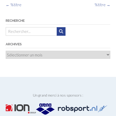
Navigation
←
%titre
%titre
→
des
articles
RECHERCHE
ARCHIVES
Archives
Un grand merci à nos sponsors :