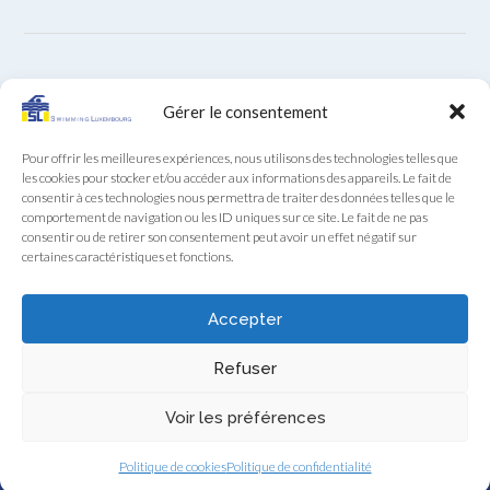
ARCHIVES
Gérer le consentement
Archives
Pour offrir les meilleures expériences, nous utilisons des technologies telles que
les cookies pour stocker et/ou accéder aux informations des appareils. Le fait de
consentir à ces technologies nous permettra de traiter des données telles que le
comportement de navigation ou les ID uniques sur ce site. Le fait de ne pas
consentir ou de retirer son consentement peut avoir un effet négatif sur
certaines caractéristiques et fonctions.
Secrétariat SL au téléphone (+352) 22 85 28 du lundi au
vendredi de 9:00 à 12:00
Accepter
Swimming Luxembourg asbl - 13A, Boulevard Royal, L-2449 Luxembourg
Refuser
- RCS F922
Swimming Luxembourg - 2026 - Tous droits réservés -
Politique de
Voir les préférences
confidentialité
Politique de cookies
Politique de confidentialité