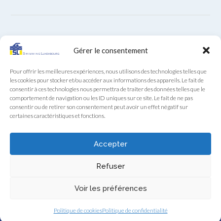
ARCHIVES
Gérer le consentement
Archives
Pour offrir les meilleures expériences, nous utilisons des technologies telles que
les cookies pour stocker et/ou accéder aux informations des appareils. Le fait de
consentir à ces technologies nous permettra de traiter des données telles que le
comportement de navigation ou les ID uniques sur ce site. Le fait de ne pas
consentir ou de retirer son consentement peut avoir un effet négatif sur
certaines caractéristiques et fonctions.
Secrétariat SL au téléphone (+352) 22 85 28 du lundi au
vendredi de 9:00 à 12:00
Accepter
Swimming Luxembourg asbl - 13A, Boulevard Royal, L-2449 Luxembourg
- RCS F922
Refuser
Swimming Luxembourg - 2026 - Tous droits réservés -
Politique de
Voir les préférences
confidentialité
Politique de cookies
Politique de confidentialité