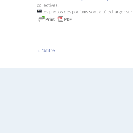
collectives.
Les photos des podiums sont à télécharger sur l
Navigation
←
%titre
des
articles