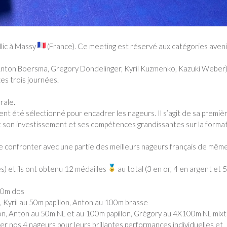
llic à Massy
(France). Ce meeting est réservé aux catégories aveni
nton Boersma, Gregory Dondelinger, Kyril Kuzmenko, Kazuki Weber)
es trois journées.
rale.
nt été sélectionné pour encadrer les nageurs. Il s’agit de sa premiè
nt son investissement et ses compétences grandissantes sur la forma
e confronter avec une partie des meilleurs nageurs français de mêm
es) et ils ont obtenu 12 médailles
au total (3 en or, 4 en argent et 
50m dos
Kyril au 50m papillon, Anton au 100m brasse
lon, Anton au 50m NL et au 100m papillon, Grégory au 4X100m NL mix
iter nos 4 nageurs pour leurs brillantes performances individuelles et