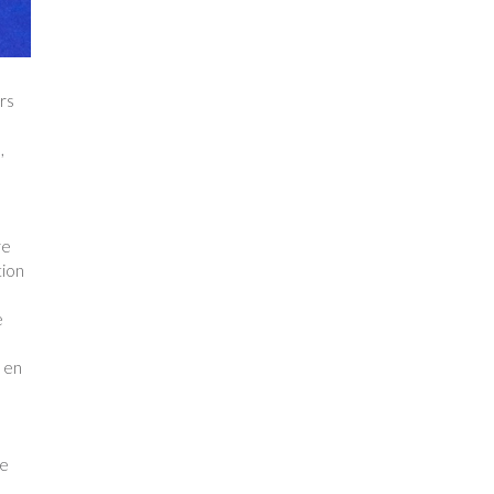
rs
,
re
tion
e
5 en
te