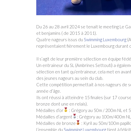
Du 26 au 28 avril 2024 se tenait le meeting Le Ga
et benjamins ( de 2015 à 2011).
Quatre nageurs issus du
Swimming Luxembourg
(A
représentaient fièrement le Luxembourg durant c
Il s’agit de leur première sélection en équipe fédé
Un entraineur du SL (Ambrines Settouti) a égaleme
sélection en tant qu’entraineur, cela met en ava
des jeunes nageurs au sein du club.
Cette compétition permettait à nos nageurs de s
année d’âge.
Ils ont réussi à atteindre 15 finales (sur 17 cours
bronze dont une en relais).
Médailles d’or
: Grégory au 50m / 200m NL et 
Médailles d’argent
: Grégory au 100m/400m NL, 
Médailles de bronze
: Kyril au 50m/100m papil
L’ensemble du
Swimming Luxembourg
tient à félic