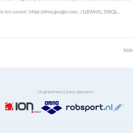
e lien suivant :
https://drive.google.com/…/
1zBJWdG_5S8Qlj…
%tit
Un grand merci à nos sponsors :