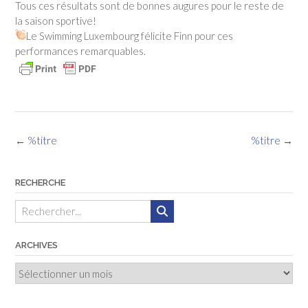
Tous ces résultats sont de bonnes augures pour le reste de
la saison sportive!
Le Swimming Luxembourg félicite Finn pour ces
performances remarquables.
Navigation
←
%titre
%titre
→
des
articles
RECHERCHE
ARCHIVES
Archives