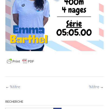
Navigation
←
%titre
%titre
→
des
articles
RECHERCHE