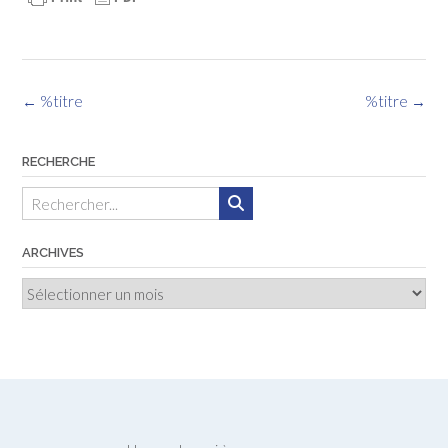
Navigation
←
%titre
%titre
→
des
articles
RECHERCHE
ARCHIVES
Archives