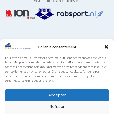
Un grand merci à nos sponsors :
ARCHIVES
Gérer le consentement
Archives
Pour offrir les meilleures expériences, nous utilisons des technologies telles que
les cookies pour stocker et/ou accéder aux informations des appareils. Le fait de
consentir à ces technologies nous permettra de traiter des données telles que le
comportement de navigation ou les ID uniques sur ce site. Le fait de ne pas
consentir ou de retirer son consentement peut avoir un effet négatif sur
certaines caractéristiques et fonctions.
Secrétariat SL au téléphone (+352) 22 85 28 du lundi au
vendredi de 9:00 à 12:00
Accepter
Swimming Luxembourg asbl - 13A, Boulevard Royal, L-2449 Luxembourg
Refuser
- RCS F922