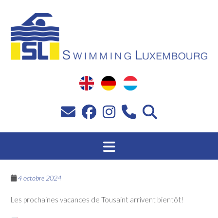
Passer
au
contenu
4 octobre 2024
Les prochaines vacances de Tousaint arrivent bientôt!