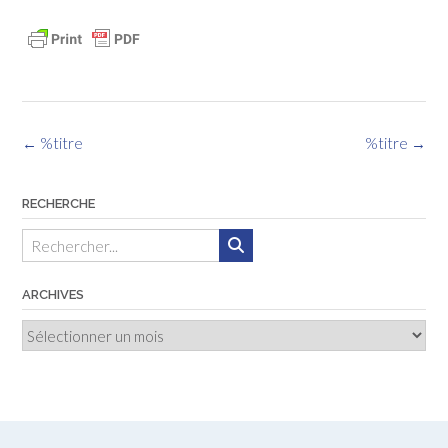
Navigation
←
%titre
%titre
→
des
articles
RECHERCHE
ARCHIVES
Archives