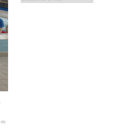
k
s de