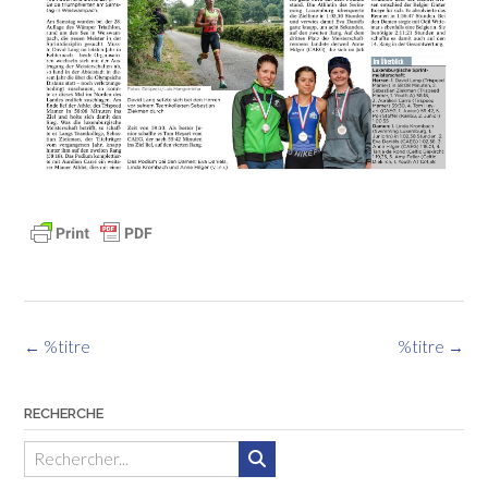
Navigation
←
%titre
%titre
→
des
articles
RECHERCHE