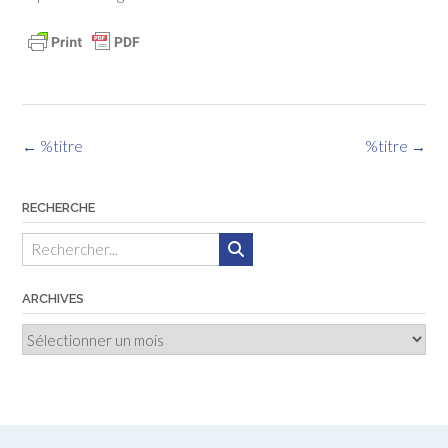
Navigation
←
%titre
%titre
→
des
articles
RECHERCHE
ARCHIVES
Archives