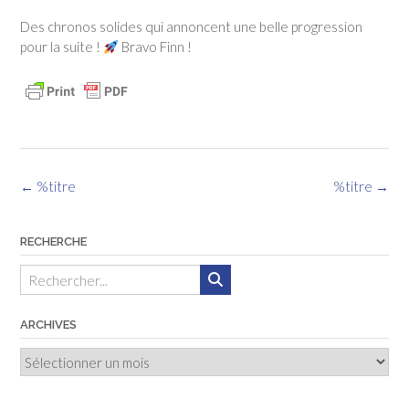
Des chronos solides qui annoncent une belle progression
pour la suite !
Bravo Finn !
Navigation
←
%titre
%titre
→
des
articles
RECHERCHE
ARCHIVES
Archives