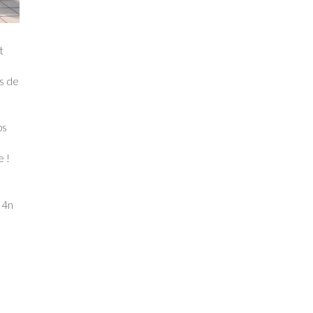
t
s de
ps
e !
 4n