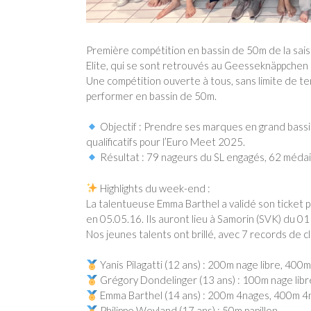
Première compétition en bassin de 50m de la sai
Elite, qui se sont retrouvés au Geesseknäppchen
Une compétition ouverte à tous, sans limite de 
performer en bassin de 50m.
Objectif : Prendre ses marques en grand bassi
qualificatifs pour l’Euro Meet 2025.
Résultat : 79 nageurs du SL engagés, 62 méda
Highlights du week-end :
La talentueuse Emma Barthel a validé son ticket 
en 05.05.16. Ils auront lieu à Samorin (SVK) du 01 
Nos jeunes talents ont brillé, avec 7 records de c
Yanis Pilagatti (12 ans) : 200m nage libre, 400m
Grégory Dondelinger (13 ans) : 100m nage libr
Emma Barthel (14 ans) : 200m 4nages, 400m 4
Philippe Weyland (17 ans) : 50m papillon