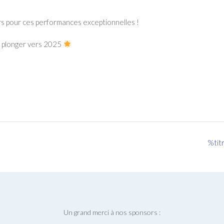
s pour ces performances exceptionnelles !
e plonger vers 2025
%tit
Un grand merci à nos sponsors :