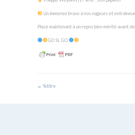
Un immense bravo à nos nageurs et entraîneur
Place maintenant à un repos bien mérité avant d
GO SL GO
Navigation
←
%titre
des
articles