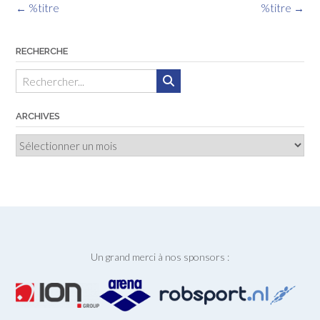
Navigation
←
%titre
%titre
→
des
articles
RECHERCHE
ARCHIVES
Archives
Un grand merci à nos sponsors :