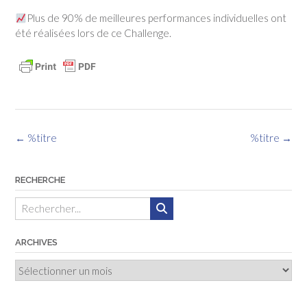
Plus de 90% de meilleures performances individuelles ont
été réalisées lors de ce Challenge.
Navigation
←
%titre
%titre
→
des
articles
RECHERCHE
ARCHIVES
Archives