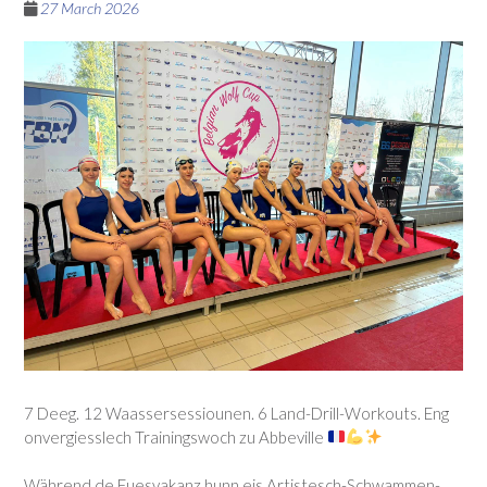
27 March 2026
7 Deeg. 12 Waassersessiounen. 6 Land-Drill-Workouts. Eng
onvergiesslech Trainingswoch zu Abbeville
Während de Fuesvakanz hunn eis Artistesch-Schwammen-