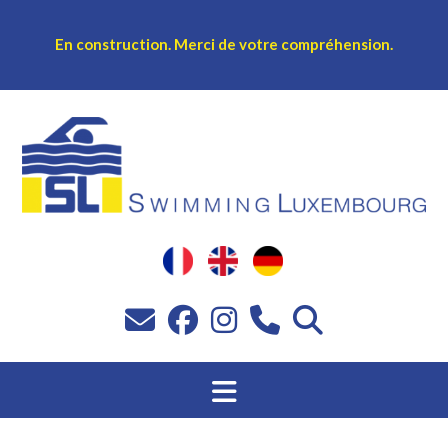
En construction.
Merci de votre compréhension.
Sprang
op
Inhalt