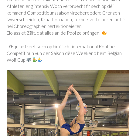
Athleten eng intensiv Woch verbruecht fir sech op déi
kommend Competitiounssaison virzebereeden: Grenzen
iwwerschreiden, Kraaft opbauen, Technik verfeineren an hir
nei Choreographien perfektionéieren.
Elo ass et Zäit, dat alles an de Pool ze bréngen!
D’Equipe freet sech op hir éischt international Routine-
Competitioun vun der Saison dëse Weekend beim Belgian
Wolf Cup