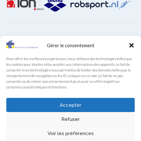
ARCHIVES
Gérer le consentement
Archives
Pour offrir les meilleures expériences, nous utilisons des technologies telles que
les cookies pour stocker et/ou accéder aux informations des appareils. Le fait de
consentir à ces technologies nous permettra de traiter des données telles que le
comportement de navigation ou les ID uniques sur ce site. Le fait de ne pas
consentir ou de retirer son consentement peut avoir un effet négatif sur
certaines caractéristiques et fonctions.
Secrétariat SL au téléphone (+352) 22 85 28 du lundi au
vendredi de 9:00 à 12:00
Accepter
Swimming Luxembourg asbl - 13A, Boulevard Royal, L-2449 Luxembourg
Refuser
- RCS F922
Swimming Luxembourg - 2026 - Tous droits réservés -
Politique de
Voir les préférences
confidentialité