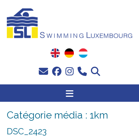
Passer
au
contenu
Catégorie média :
1km
DSC_2423