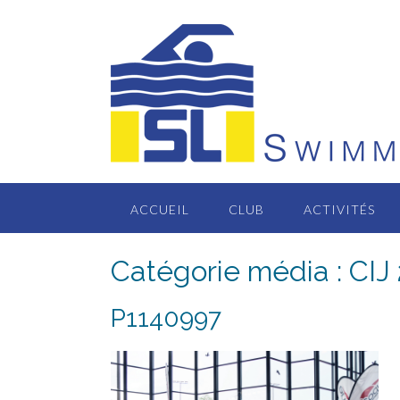
Passer
au
contenu
ACCUEIL
CLUB
ACTIVITÉS
Catégorie média :
CIJ
P1140997