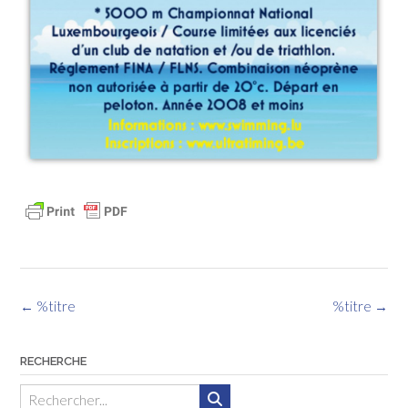
Navigation
←
%titre
%titre
→
des
articles
RECHERCHE