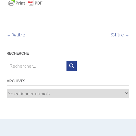
Navigation
←
%titre
%titre
→
des
articles
RECHERCHE
ARCHIVES
Archives