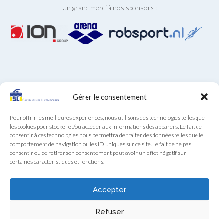
Un grand merci à nos sponsors :
ARCHIVES
Gérer le consentement
Archives
Pour offrir les meilleures expériences, nous utilisons des technologies telles que
les cookies pour stocker et/ou accéder aux informations des appareils. Le fait de
consentir à ces technologies nous permettra de traiter des données telles que le
comportement de navigation ou les ID uniques sur ce site. Le fait de ne pas
consentir ou de retirer son consentement peut avoir un effet négatif sur
certaines caractéristiques et fonctions.
Secrétariat SL au téléphone (+352) 22 85 28 du lundi au
vendredi de 9:00 à 12:00
Accepter
Swimming Luxembourg asbl - 13A, Boulevard Royal, L-2449 Luxembourg
Refuser
- RCS F922