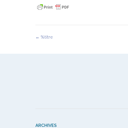
Navigation
←
%titre
des
articles
ARCHIVES