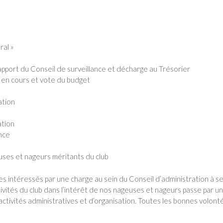
ral »
apport du Conseil de surveillance et décharge au Trésorier
e en cours et vote du budget
ation
ation
nce
es et nageurs méritants du club
es intéressés par une charge au sein du Conseil d’administration à s
vités du club dans l’intérêt de nos nageuses et nageurs passe par un
tivités administratives et d’organisation. Toutes les bonnes volont