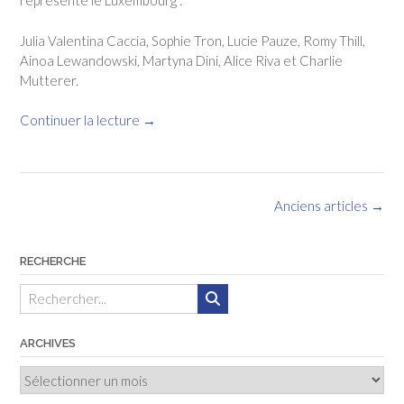
représenté le Luxembourg :
Julia Valentina Caccia, Sophie Tron, Lucie Pauze, Romy Thill,
Ainoa Lewandowski, Martyna Dini, Alice Riva et Charlie
Mutterer.
«
Continuer la lecture
→
C’est
la
Navigation
Anciens articles
→
fin
des
!
articles
RECHERCHE
»
ARCHIVES
Archives