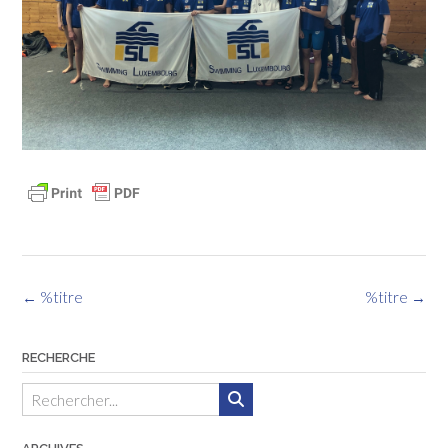
Navigation
←
%titre
%titre
→
des
articles
RECHERCHE