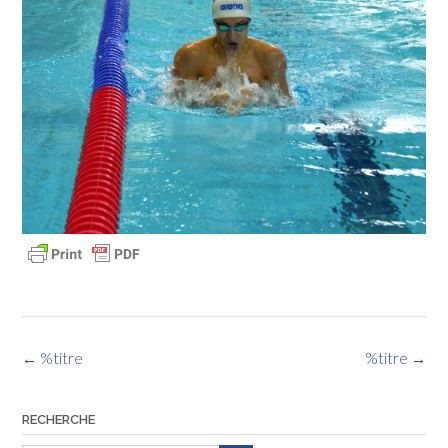
Navigation
←
%titre
%titre
→
des
articles
RECHERCHE