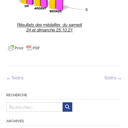
Navigation
←
%titre
%titre
→
des
articles
RECHERCHE
ARCHIVES