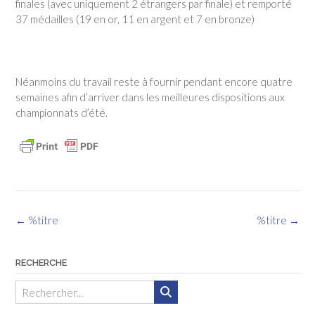
finales (avec uniquement 2 étrangers par finale) et remporté
37 médailles (19 en or, 11 en argent et 7 en bronze)
Néanmoins du travail reste à fournir pendant encore quatre
semaines afin d’arriver dans les meilleures dispositions aux
championnats d’été.
Navigation
←
%titre
%titre
→
des
articles
RECHERCHE