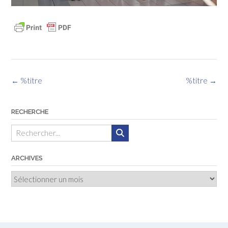
Navigation
←
%titre
%titre
→
des
articles
RECHERCHE
ARCHIVES
Archives