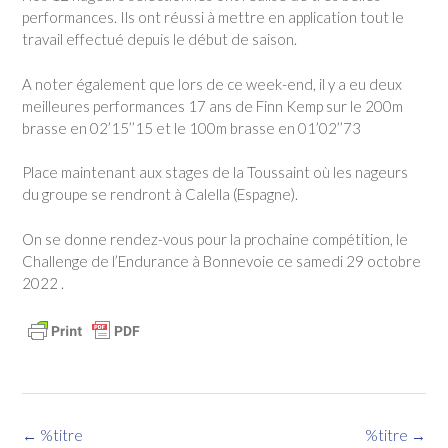
performances. Ils ont réussi à mettre en application tout le
travail effectué depuis le début de saison.
A noter également que lors de ce week-end, il y a eu deux
meilleures performances 17 ans de Finn Kemp sur le 200m
brasse en 02’15’’15 et le 100m brasse en 01’02’’73
Place maintenant aux stages de la Toussaint où les nageurs
du groupe se rendront à Calella (Espagne).
On se donne rendez-vous pour la prochaine compétition, le
Challenge de l’Endurance à Bonnevoie ce samedi 29 octobre
2022 .
Navigation
←
%titre
%titre
→