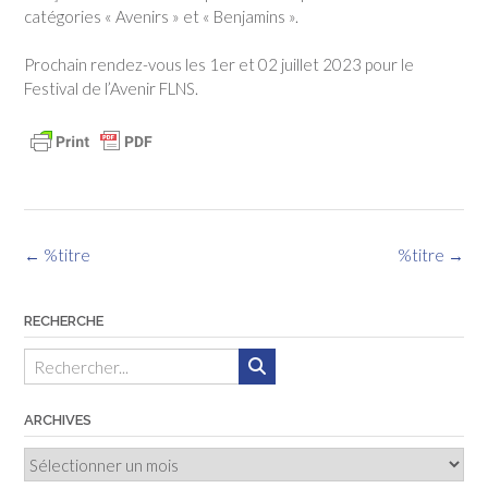
catégories « Avenirs » et « Benjamins ».
Prochain rendez-vous les 1er et 02 juillet 2023 pour le
Festival de l’Avenir FLNS.
Navigation
←
%titre
%titre
→
des
articles
RECHERCHE
ARCHIVES
Archives