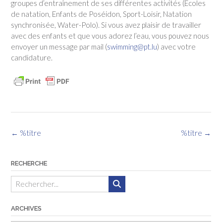
groupes d’entraînement de ses différentes activités (Ecoles
de natation, Enfants de Poséidon, Sport-Loisir, Natation
synchronisée, Water-Polo). Si vous avez plaisir de travailler
avec des enfants et que vous adorez l’eau, vous pouvez nous
envoyer un message par mail (
swimming@pt.lu
) avec votre
candidature.
Navigation
←
%titre
%titre
→
des
articles
RECHERCHE
ARCHIVES