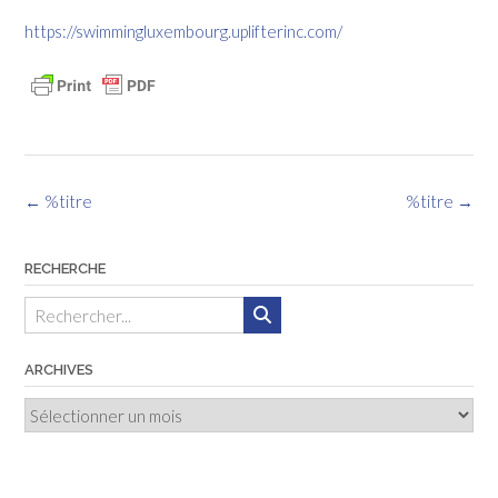
https://swimmingluxembourg.uplifterinc.com/
Navigation
←
%titre
%titre
→
des
articles
RECHERCHE
ARCHIVES
Archives