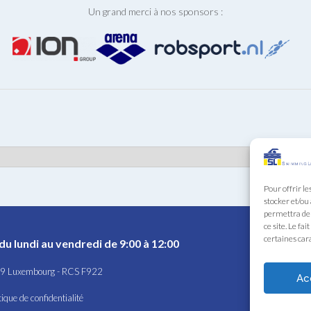
Un grand merci à nos sponsors :
Pour offrir le
stocker et/ou
permettra de 
ce site. Le fa
certaines cara
du lundi au vendredi de 9:00 à 12:00
449 Luxembourg - RCS F922
Ac
tique de confidentialité