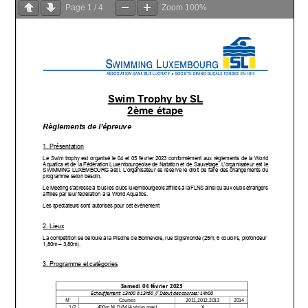
Page
1
/
4
Zoom
100%