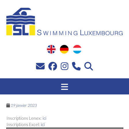
Passer
au
contenu
19 janvier 2023
Inscriptions Lenex:
ici
Inscriptions Excel:
ici