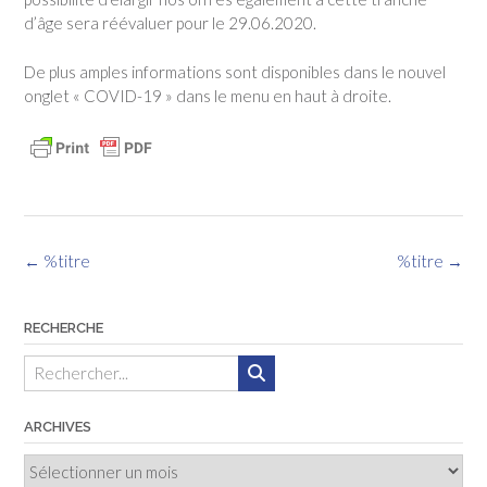
d’âge sera réévaluer pour le 29.06.2020.
De plus amples informations sont disponibles dans le nouvel
onglet « COVID-19 » dans le menu en haut à droite.
Navigation
←
%titre
%titre
→
des
articles
RECHERCHE
ARCHIVES
Archives