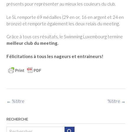
présents pour représenter au mieux les couleurs du club.
Le SL remporte 69 médailles (29 en or, 16 en argent et 24 en
bronze) et remporte également les deux relais du meeting.
Grâce à tous ces résultats, le Swimming Luxembourg termine
meilleur club du meeting.
Félicitations à tous les nageurs et entraineurs!
Navigation
←
%titre
%titre
→
des
articles
RECHERCHE