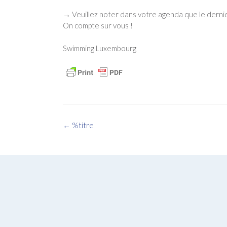
→ Veuillez noter dans votre agenda que le dernie
On compte sur vous !
Swimming Luxembourg
Navigation
←
%titre
des
articles