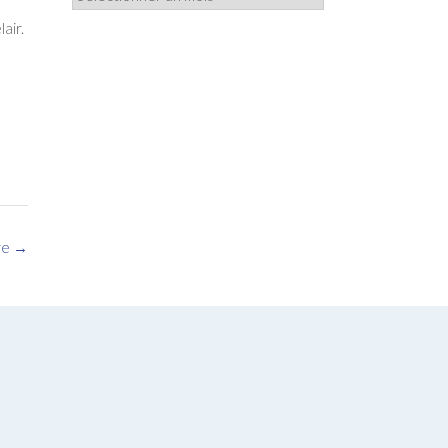
lair.
re
→