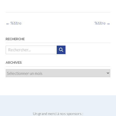
Navigation
←
%titre
%titre
→
des
articles
RECHERCHE
ARCHIVES
Archives
Un grand merci à nos sponsors :