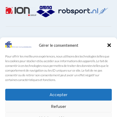
ARCHIVES
Gérer le consentement
Archives
Pour offrir les meilleures expériences, nous utilisons des technologies telles que
les cookies pour stocker et/ou accéder aux informations des appareils. Le fait de
consentir à ces technologies nous permettra de traiter des données telles que le
comportement de navigation ou les ID uniques sur ce site. Le fait de ne pas
consentir ou de retirer son consentement peut avoir un effet négatif sur
certaines caractéristiques et fonctions.
Secrétariat SL au téléphone (+352) 22 85 28 du lundi au
vendredi de 9:00 à 12:00
Accepter
Swimming Luxembourg asbl - 13A, Boulevard Royal, L-2449 Luxembourg
Refuser
- RCS F922
Swimming Luxembourg - 2026 - Tous droits réservés -
Politique de