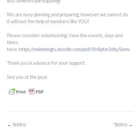
600 athletes participating!
We are busy planning and preparing, however we cannot do
it without the help of members like YOU!
Please consider volunteering. View the events, days and
times
here:
https://swimminglu.doodle.com/poll/5fn8ptm3dby5ixmv
Thank you in advance for your support.
See you at the pool.
Navigation
←
%titre
%titre
→
des
articles