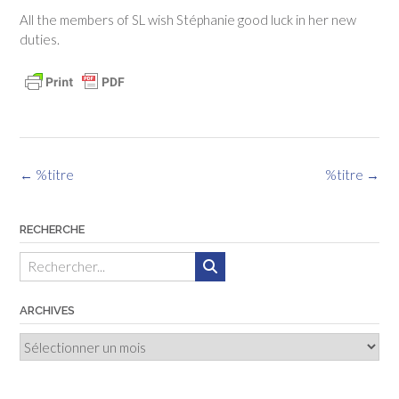
All the members of SL wish Stéphanie good luck in her new
duties.
Navigation
←
%titre
%titre
→
des
articles
RECHERCHE
ARCHIVES
Archives