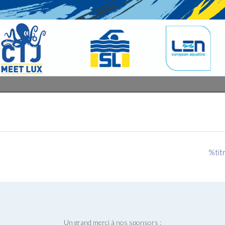
%tit
Un grand merci à nos sponsors :