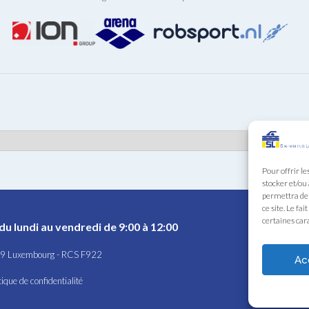
Pour offrir le
stocker et/ou
permettra de 
ce site. Le fa
certaines cara
du lundi au vendredi de 9:00 à 12:00
449 Luxembourg - RCS F922
Ac
tique de confidentialité