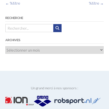
Navigation
←
%titre
%titre
→
des
articles
RECHERCHE
ARCHIVES
Archives
Un grand merci à nos sponsors :